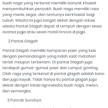
buah naga yang terkenal memiliki banyak khasiat
menyembuhkan penyakit. Buah naga memiliki rasa
yang manis, segar, dan tentunya berkhasiat bagi
tubuh. Wisata ini juga sangat dekat dengan lokasi
wisata Pantai Glagah dapat di tempuh dengan sewa
avansa jogja atau sewa mobil innova di jogja .
2.Pantai Glagah
Pantai Glagah memiliki hamparan pasir yang luas
dengan pemandangan yang indah saat matahari
terbit maupun terbenam. Di pantai Glagah juga
terdapat gumuk-gumuk pasir dan rumput grinting.
Olah raga yang terkenal di pantai glagah adalah kano
dan juga kayak. Tidak hanya itu pantai glagah juga
dekat dengan lokasi agrowisata buah naga, melon,
dan semangka.
3.Puncak Suroloyo