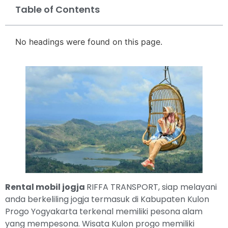
Table of Contents
No headings were found on this page.
Rental mobil jogja
RIFFA TRANSPORT, siap melayani
anda berkeliling jogja termasuk di Kabupaten Kulon
Progo Yogyakarta terkenal memiliki pesona alam
yang mempesona. Wisata Kulon progo memiliki