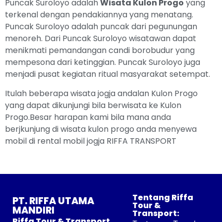
Puncak Suroloyo adalah
Wisata Kulon Progo
yang
terkenal dengan pendakiannya yang menatang.
Puncak Suroloyo adalah puncak dari pegunungan
menoreh. Dari Puncak Suroloyo wisatawan dapat
menikmati pemandangan candi borobudur yang
mempesona dari ketinggian. Puncak Suroloyo juga
menjadi pusat kegiatan ritual masyarakat setempat.
Itulah beberapa wisata jogja andalan Kulon Progo
yang dapat dikunjungi bila berwisata ke Kulon
Progo.Besar harapan kami bila mana anda
berjkunjung di wisata kulon progo anda menyewa
mobil di rental mobil jogja RIFFA TRANSPORT
Tentang Riffa
PT. RIFFA UTAMA
Tour &
MANDIRI
Transport:
Riffa Tour & Transport