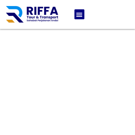
Wisata Kulon Progo