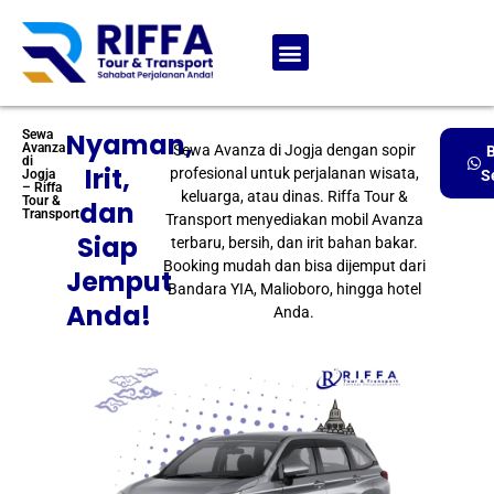
Sewa
Nyaman,
Avanza
Sewa Avanza di Jogja dengan sopir
di
Irit,
profesional untuk perjalanan wisata,
Jogja
S
– Riffa
keluarga, atau dinas. Riffa Tour &
Tour &
dan
Transport
Transport menyediakan mobil Avanza
Siap
terbaru, bersih, dan irit bahan bakar.
Booking mudah dan bisa dijemput dari
Jemput
Bandara YIA, Malioboro, hingga hotel
Anda!
Anda.