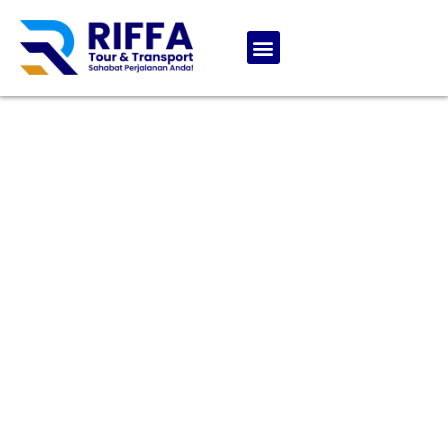
10 Foto Keren Di
Pantai Samas
Bantul. Rute Lokasi
Tiket Masuk